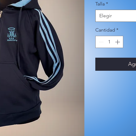
Talla
*
Elegir
Cantidad
*
Agr