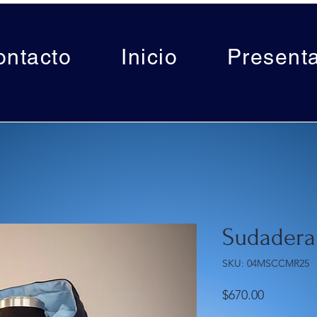
ontacto
Inicio
Present
Sudadera
SKU: 04MSCCMR25
Precio
$670.00