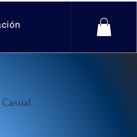
ación
 Casual