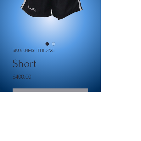
SKU: 04MSHTHIDP25
Short
Precio
$400.00
Agotado