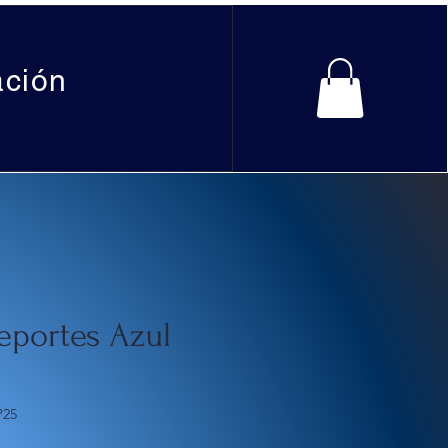
ación
eportes Azul
P25