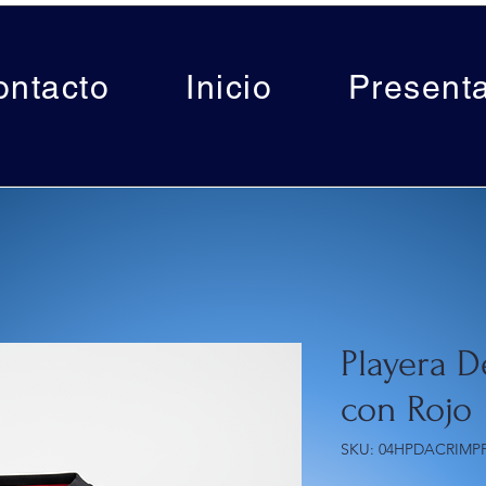
ontacto
Inicio
Present
Playera D
con Rojo
SKU: 04HPDACRIMP