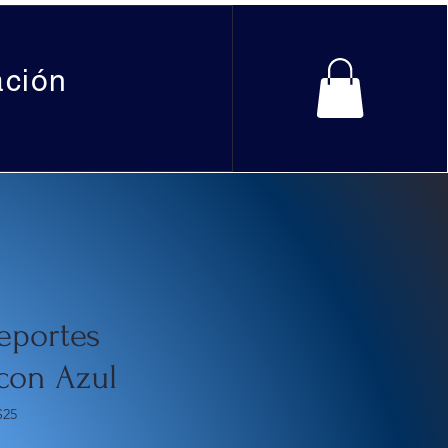
ación
eportes
con Azul
S25