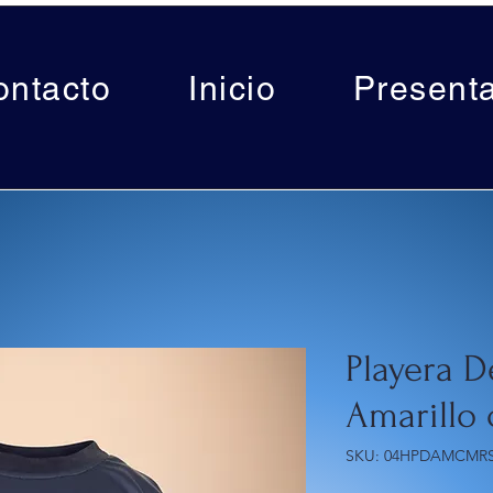
ontacto
Inicio
Present
Playera D
Amarillo 
SKU: 04HPDAMCMR