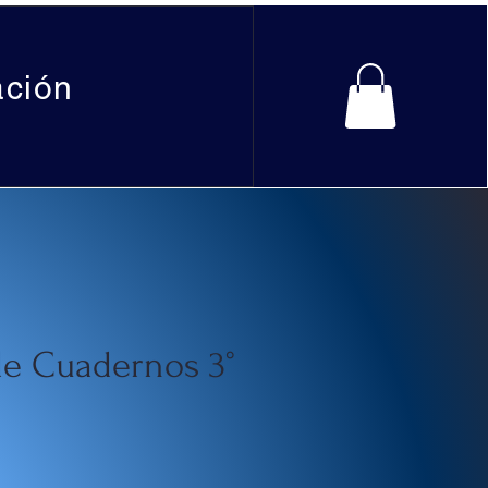
ación
de Cuadernos 3°