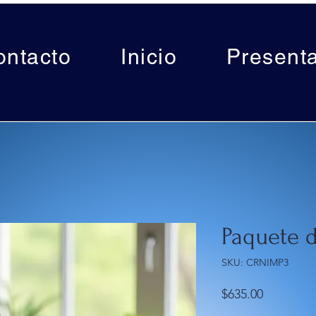
ontacto
Inicio
Present
Paquete 
SKU: CRNIMP3
Precio
$635.00