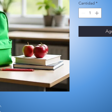
Cantidad
*
Agr
.
h.