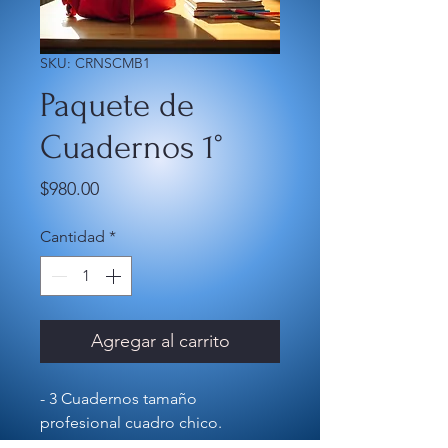
SKU: CRNSCMB1
Paquete de
Cuadernos 1°
Precio
$980.00
Cantidad
*
Agregar al carrito
- 3 Cuadernos tamaño
profesional cuadro chico.
- 7 Cuadernos tamaño