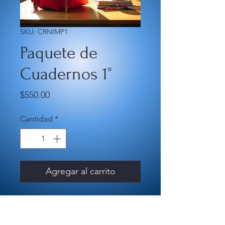
SKU: CRNIMP1
Paquete de
Cuadernos 1°
Precio
$550.00
Cantidad
*
Agregar al carrito
- 4 Cuadernos cuadrícula grande.
- 1 Cuaderno de dibujo - sketch.
- 1 Libreta de tareas.