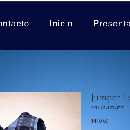
ontacto
Inicio
Present
Jumper E
SKU: 04MJEIMP25
Precio
$410.00