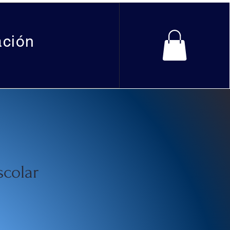
ación
scolar