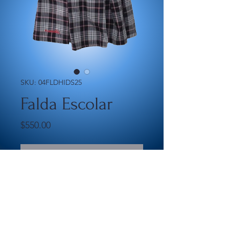
SKU: 04FLDHIDS25
Falda Escolar
Precio
$550.00
Agotado