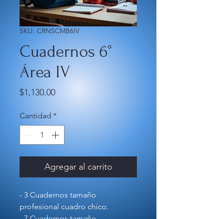
SKU: CRNSCMB6IV
Cuadernos 6°
Área IV
Precio
$1,130.00
Cantidad
*
Agregar al carrito
- 3 Cuadernos tamaño
profesional cuadro chico.
- 7 Cuadernos tamaño